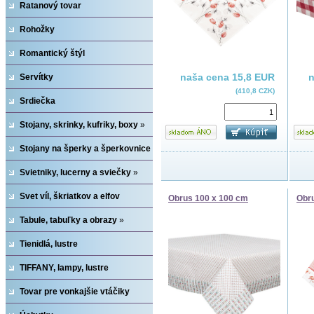
Ratanový tovar
Rohožky
Romantický štýl
naša cena
15,8 EUR
Servítky
(410,8 CZK)
Srdiečka
Stojany, skrinky, kufriky, boxy
»
Stojany na šperky a šperkovnice
»
Svietniky, lucerny a sviečky
»
Svet víl, škriatkov a elfov
Obrus 100 x 100 cm
Obr
Tabule, tabuľky a obrazy
»
Tienidlá, lustre
TIFFANY, lampy, lustre
Tovar pre vonkajšie vtáčiky