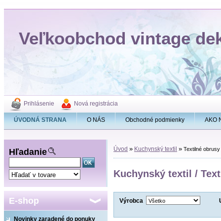
Veľkoobchod vintage de
Prihlásenie
Nová registrácia
ÚVODNÁ STRANA
O NÁS
Obchodné podmienky
AKO 
»
»
Úvod
Kuchynský textil
Textilné obrus
Hľadanie
Kuchynský textil / Tex
E-shop
Výrobca
Novinky zaradené do ponuky