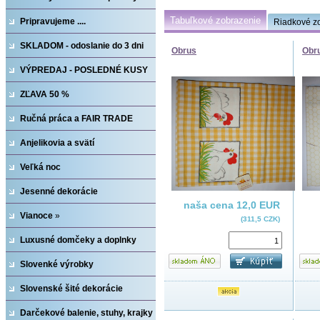
Tabuľkové zobrazenie
Pripravujeme ....
Riadkové z
SKLADOM - odoslanie do 3 dni
Obrus
Obr
VÝPREDAJ - POSLEDNÉ KUSY
ZĽAVA 50 %
Ručná práca a FAIR TRADE
Anjelikovia a svätí
Veľká noc
Jesenné dekorácie
naša cena
12,0 EUR
Vianoce
»
(311,5 CZK)
Luxusné domčeky a doplnky
Slovenké výrobky
Slovenské šité dekorácie
Darčekové balenie, stuhy, krajky