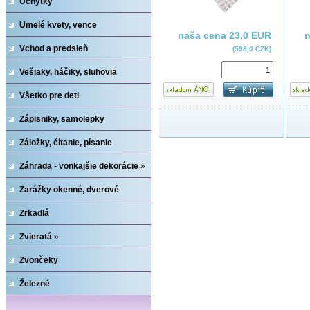
Úchytky
Umelé kvety, vence
naša cena
23,0 EUR
Vchod a predsieň
(598,0 CZK)
Vešiaky, háčiky, sluhovia
Všetko pre deti
Zápisniky, samolepky
Záložky, čítanie, písanie
Záhrada - vonkajšie dekorácie
»
Zarážky okenné, dverové
Zrkadlá
Zvieratá
»
Zvončeky
Železné