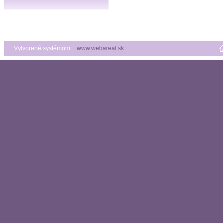
Vytvorené systémom
www.webareal.sk