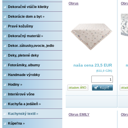
Obrus
Obr
»
Dekoračné vtáčie klietky
Dekorácie dom a byt
»
Pravé kožušiny
Dekoračný materiál
»
Dekor. zákusky,ovocie, jedlo
Deky, pletené deky
naša cena
23,5 EUR
Fotorámiky, albumy
(611,0 CZK)
Handmade výrobky
Hodiny
»
Interiérové vône
Kuchyňa a jedáleň
»
Kuchynský textil
»
Obrus EMILY
Obr
Kúpeľna
»