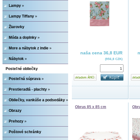
Lampy
»
Lampy Tiffany
»
Žiarovky
Móda a doplnky
»
More a nábytok z indie
»
naša cena
36,8 EUR
Nábytok
»
(956,8 CZK)
Posteľné obliečky
Posteľná súprava
»
Prestieradlá - plachty
»
Obliečky, vankúše a podsedáky
»
Obrus 85 x 85 cm
Obr
Obrazy
Prehozy
»
Poštové schránky