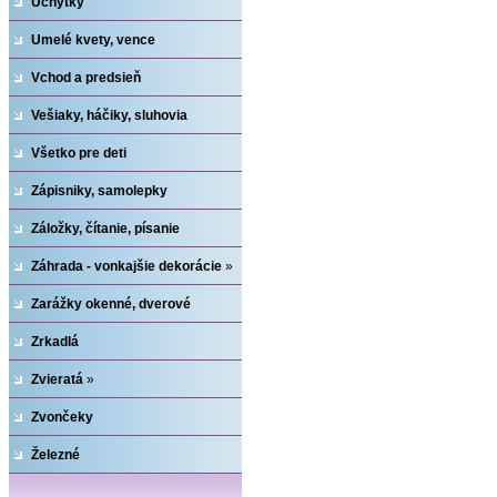
Úchytky
Umelé kvety, vence
Vchod a predsieň
Vešiaky, háčiky, sluhovia
Všetko pre deti
Zápisniky, samolepky
Záložky, čítanie, písanie
Záhrada - vonkajšie dekorácie
»
Zarážky okenné, dverové
Zrkadlá
Zvieratá
»
Zvončeky
Železné