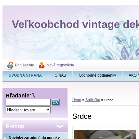
Veľkoobchod vintage de
Prihlásenie
Nová registrácia
ÚVODNÁ STRANA
O NÁS
Obchodné podmienky
AKO 
Hľadanie
»
»
Úvod
Srdiečka
Srdce
Srdce
E-shop
Novinky zaradené do ponuky